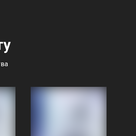
ту
тва