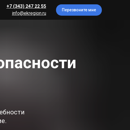
+7 (343) 247 22 55
Перезвоните мне
info@ekregion.ru
зопасности
ребности
е.