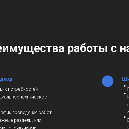
еимущества работы с н
одход
Ши
ших потребностей
дуальное техническое
рафик проведения работ
ежные разделы, или
ими подрядчиками